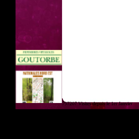
797207 Visites depuis le 1er Janvier