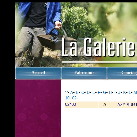
rien
Accueil
Fabricants
Courtag
-
-
-
-
-
-
-
-
-
-
-
-
-
' '
A
B
C
D
E
F
G
H
I
J
K
L
M
-
-
10
02
A
02400
AZY SUR